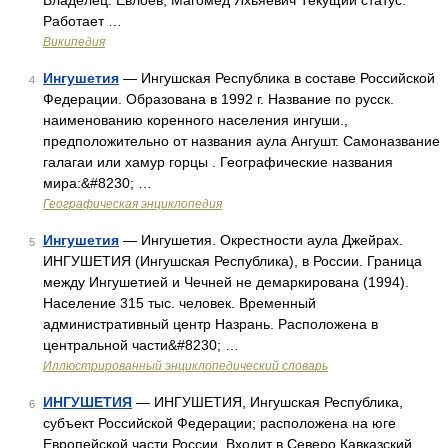
Владелец: Евлоев, Магомед Яхьяевич Текущий статус:
Работает …
Википедия
Ингушетия
— Ингушская Республика в составе Российской
4
Федерации. Образована в 1992 г. Название по русск.
наименованию коренного населения ингуши.,
предположительно от названия аула Ангушт. Самоназвание
галагаи или хамур горцы . Географические названия
мира:&#8230; …
Географическая энциклопедия
Ингушетия
— Ингушетия. Окрестности аула Джейрах.
5
ИНГУШЕТИЯ (Ингушская Республика), в России. Граница
между Ингушетией и Чечней не демаркирована (1994).
Население 315 тыс. человек. Временный
административный центр Назрань. Расположена в
центральной части&#8230; …
Иллюстрированный энциклопедический словарь
ИНГУШЕТИЯ
— ИНГУШЕТИЯ, Ингушская Республика,
6
субъект Российской Федерации; расположена на юге
Европейской части России. Входит в Северо Кавказский