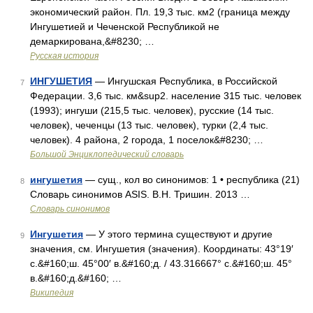
экономический район. Пл. 19,3 тыс. км2 (граница между
Ингушетией и Чеченской Республикой не
демаркирована,&#8230; …
Русская история
ИНГУШЕТИЯ
— Ингушская Республика, в Российской
7
Федерации. 3,6 тыс. км&sup2. население 315 тыс. человек
(1993); ингуши (215,5 тыс. человек), русские (14 тыс.
человек), чеченцы (13 тыс. человек), турки (2,4 тыс.
человек). 4 района, 2 города, 1 поселок&#8230; …
Большой Энциклопедический словарь
ингушетия
— сущ., кол во синонимов: 1 • республика (21)
8
Словарь синонимов ASIS. В.Н. Тришин. 2013 …
Словарь синонимов
Ингушетия
— У этого термина существуют и другие
9
значения, см. Ингушетия (значения). Координаты: 43°19′
с.&#160;ш. 45°00′ в.&#160;д. / 43.316667° с.&#160;ш. 45°
в.&#160;д.&#160; …
Википедия