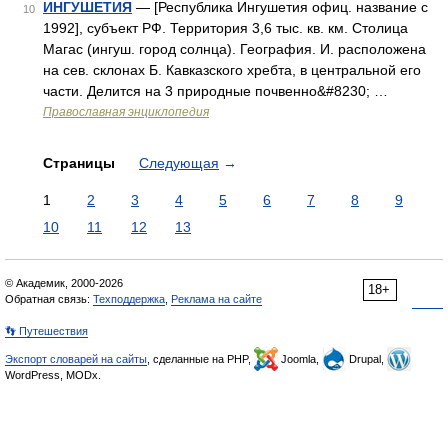
ИНГУШЕТИЯ
— [Республика Ингушетия офиц. название с
10
1992], субъект РФ. Территория 3,6 тыс. кв. км. Столица
Магас (ингуш. город солнца). География. И. расположена
на сев. склонах Б. Кавказского хребта, в центральной его
части. Делится на 3 природные почвенно&#8230; …
Православная энциклопедия
Страницы
Следующая
→
1
2
3
4
5
6
7
8
9
10
11
12
13
© Академик, 2000-2026
18+
Обратная связь:
Техподдержка
,
Реклама на сайте
👣 Путешествия
Экспорт словарей на сайты
, сделанные на PHP,
Joomla,
Drupal,
WordPress, MODx.